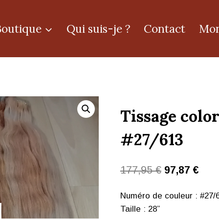
Boutique
Qui suis-je ?
Contact
Mon
Tissage colo
#27/613
177,95
€
97,87
€
Numéro de couleur : #27/
Taille : 28”