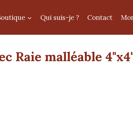
Boutique
Qui suis-je ?
Contact
Mon
ec Raie malléable 4"x4"